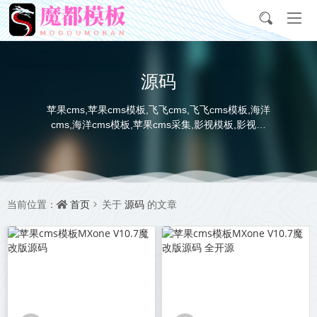
源码
苹果cms,苹果cms模板,飞飞cms,飞飞cms模板,海洋
cms,海洋cms模板,苹果cms采集,影视模板,影视采
集,资源采集站,电影电视海报图下载
首页
源码
当前位置：
关于
的文章