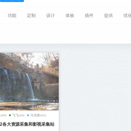
功能
定制
设计
体验
插件
提供
优
cms
飞飞cms
马克斯cms
22各大资源采集和影视采集站