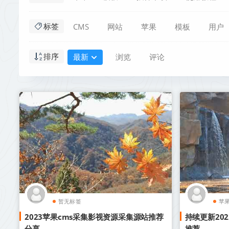
CMS
网站
苹果
模板
用户
标签
最新
浏览
评论
排序
暂无标签
苹果
2023苹果cms采集影视资源采集源站推荐
持续更新20
分享
推荐