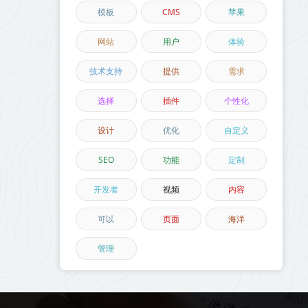
模板
CMS
苹果
网站
用户
体验
技术支持
提供
需求
选择
插件
个性化
设计
优化
自定义
SEO
功能
定制
开发者
视频
内容
可以
页面
海洋
管理